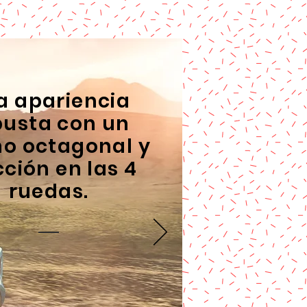
a apariencia
busta con un
ño octagonal y
cción en las 4
ruedas.