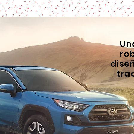
Un
ro
dise
tra